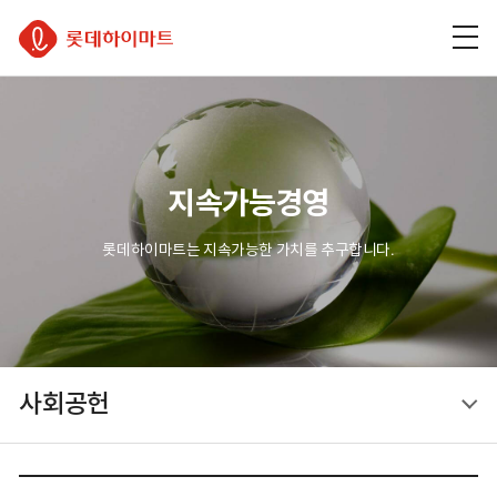
주
본
하
롯데하이마트
메
문
단
뉴
바
바
바
로
로
로
가
가
가
기
기
기
지속가능경영
롯데하이마트는 지속가능한 가치를 추구합니다.
사회공헌
사회공헌