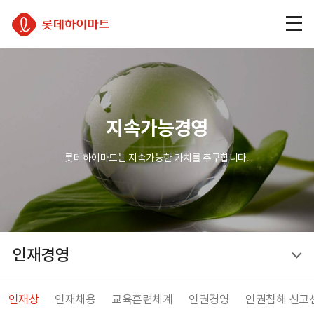
주
본
하
롯데하이마트
메
문
단
뉴
바
바
바
로
로
로
가
가
가
기
기
기
지속가능경영
롯데하이마트는 지속가능한 가치를 추구합니다.
인재경영
현재 위치
인재경영
인재상
인재채용
교육훈련체계
인권경영
인권침해 신고