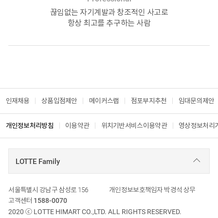
끊임없는 자기계발과 창조적인 사고로
항상 최고를 추구하는 사람
인재채용
상품입점제안
메이커스랩
점포부지추천
임대문의제안
개인정보처리방침
이용약관
위치기반서비스이용약관
영상정보처리
LOTTE Family
회사 주소
서울특별시 강남구 삼성로 156
개인정보보호책임자
박경석 상무
고객센터
1588-0070
2020
ⓒ LOTTE HIMART CO.,LTD. ALL RIGHTS RESERVED.