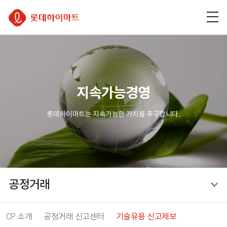
주
본
하
롯데하이마트
메
문
단
뉴
바
바
바
로
로
로
가
가
가
기
기
기
지속가능경영
롯데하이마트는 지속가능한 가치를 추구합니다.
공정거래
현재 위치
공정거래
CP 소개
공정거래 신고센터
기술유용 신고제보