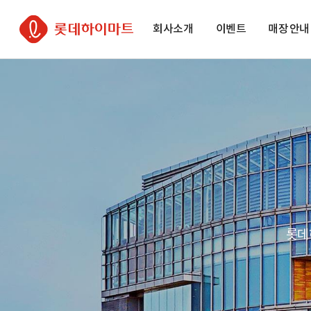
주
본
하
롯데하이마트
메
문
단
회사소개
이벤트
매장 안내
뉴
바
바
바
로
로
로
가
가
가
기
기
기
롯데