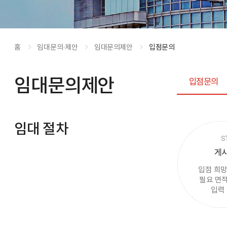
홈
임대 문의·제안
임대문의제안
입점문의
임대문의제안
입점문의
현재 위
임대 절차
게시
입점 희망
필요 면적
입력