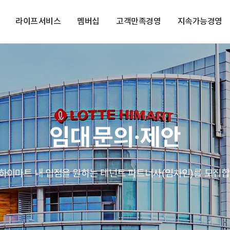
라이프 서비스
멤버십
고객만족경영
지속가능경영
임대 문의·제안
하이마트 내 입점을 원하는
테넌트 파트너사(임차인)를 모집합