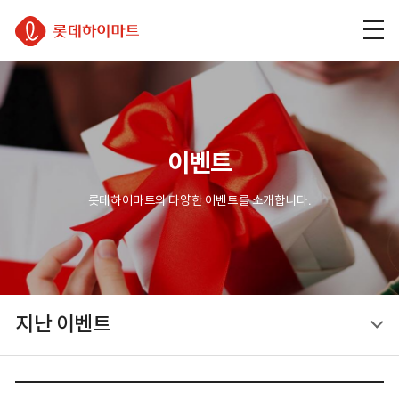
주
본
하
롯데하이마트
메
문
단
뉴
바
바
바
로
로
로
가
가
가
기
기
기
이벤트
롯데하이마트의 다양한 이벤트를 소개합니다.
지난 이벤트
지난 이벤트