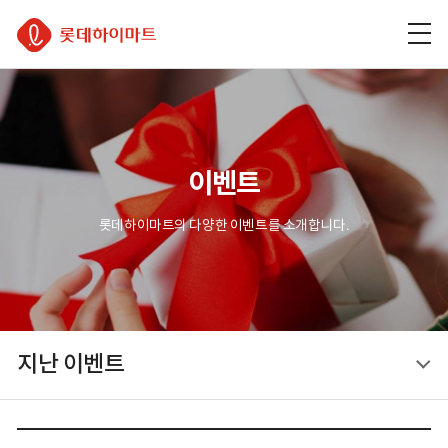
주
본
하
롯데하이마트
메
문
단
뉴
바
바
바
로
로
로
가
가
가
기
기
기
이벤트
롯데하이마트의 다양한 이벤트를 소개합니다.
지난 이벤트
지난 이벤트