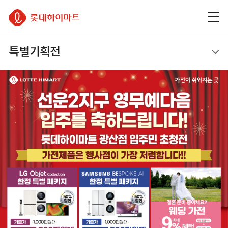
주
본
하
롯데하이마트
메
문
단
뉴
바
바
바
로
로
이벤트
로
가
가
특별기획전
가
기
기
기
특별기획전