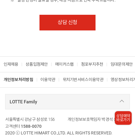
상담 신청
인재채용
상품입점제안
메이커스랩
점포부지추천
임대문의제안
개인정보처리방침
이용약관
위치기반서비스이용약관
영상정보처리
LOTTE Family
상담예약
회사 주소
서울특별시 강남구 삼성로 156
개인정보보호책임자
박경석 상무
바로가기
고객센터
1588-0070
2020
ⓒ LOTTE HIMART CO.,LTD. ALL RIGHTS RESERVED.