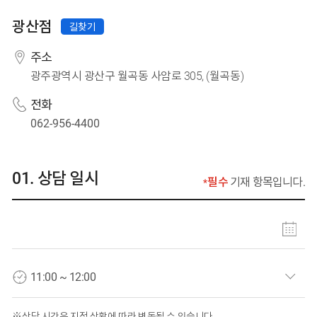
시·도 선택
시·군·구 선택
광산점
길찾기
광산점
주소
광주광역시 광산구 월곡동 사암로 305, (월곡동)
전화
062-956-4400
상담 일시
필수
기재 항목입니다.
상담 일자 선택
상담 시간 선택
상담 시간은 지점 상황에 따라 변동될 수 있습니다.