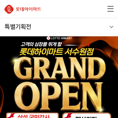
주
본
하
롯데하이마트
메
문
단
뉴
바
바
바
로
로
이벤트
로
가
가
특별기획전
가
기
기
기
특별기획전