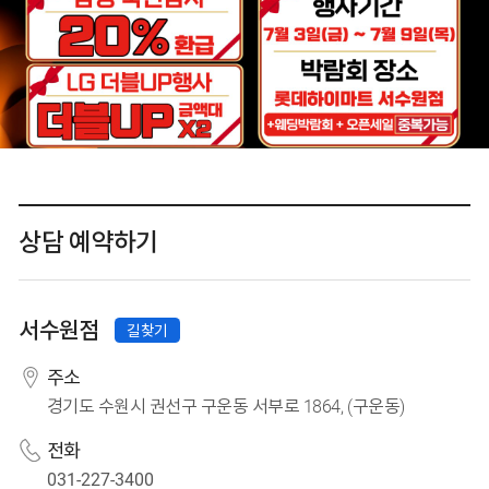
상담 예약하기
시·도 선택
시·군·구 선택
서수원점
길찾기
서수원점
주소
경기도 수원시 권선구 구운동 서부로 1864, (구운동)
전화
031-227-3400