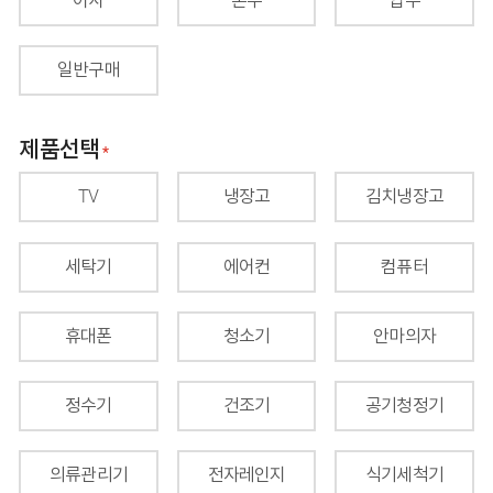
이사
혼수
입주
일반구매
제품선택
필수 입력 사항
TV
냉장고
김치냉장고
세탁기
에어컨
컴퓨터
휴대폰
청소기
안마의자
정수기
건조기
공기청정기
의류관리기
전자레인지
식기세척기