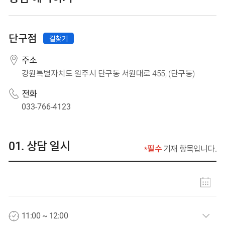
시·도 선택
시·군·구 선택
단구점
길찾기
단구점
주소
강원특별자치도 원주시 단구동 서원대로 455, (단구동)
전화
033-766-4123
상담 일시
필수
기재 항목입니다.
상담 일자 선택
상담 시간 선택