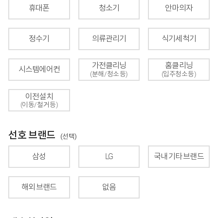
휴대폰
청소기
안마의자
정수기
의류관리기
식기세척기
가전클리닝
홈클리닝
시스템에어컨
(분해/청소 등)
(입주청소 등)
이전설치
(이동/철거 등)
선호 브랜드
(선택)
삼성
LG
국내 기타 브랜드
해외 브랜드
없음