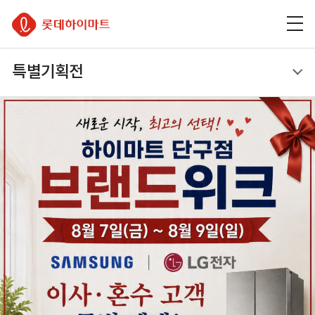
주
본
하
롯데하이마트
메
문
단
뉴
바
바
바
로
로
이벤트
로
가
가
특별기획전
가
기
기
기
특별기획전