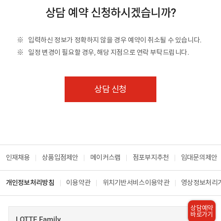
상담 예약 신청하시겠습니까?
입력하신 정보가 정확하지 않을 경우 예약이 취소될 수 있습니다.
일정 변경이 필요할 경우, 해당 지점으로 연락 부탁드립니다.
상담 신청
인재채용
상품입점제안
메이커스랩
점포부지추천
임대문의제안
개인정보처리방침
이용약관
위치기반서비스이용약관
영상정보처리
상담예약
바로가기
LOTTE Family