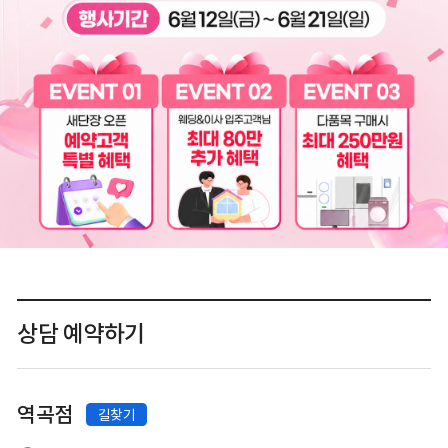
상담 예약하기
시·도 선택
시·군·구 선택
역곡점
길찾기
역곡점