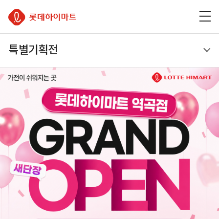
주
본
하
롯데하이마트
메
문
단
뉴
바
바
바
로
로
이벤트
로
가
가
특별기획전
가
기
기
기
특별기획전