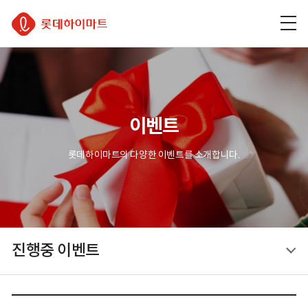
주
본
하
롯데하이마트
메
문
단
뉴
바
바
바
로
로
로
가
가
가
기
기
기
이벤트
롯데하이마트의 다양한 이벤트를 소개합니다.
진행중 이벤트
진행중 이벤트