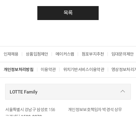
목록
인재채용
상품입점제안
메이커스랩
점포부지추천
임대문의제안
개인정보처리방침
이용약관
위치기반서비스이용약관
영상정보처리
LOTTE Family
회사 주소
서울특별시 강남구 삼성로 156
개인정보보호책임자
박경석 상무
고객센터
1588-0070
2020
ⓒ LOTTE HIMART CO.,LTD. ALL RIGHTS RESERVED.